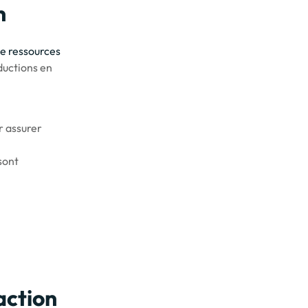
n
e ressources
ductions en
r assurer
sont
action