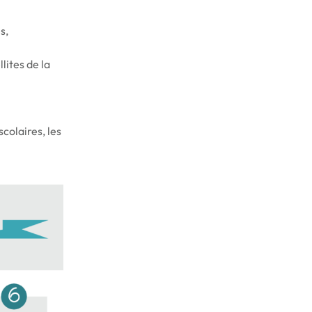
s,
lites de la
colaires, les