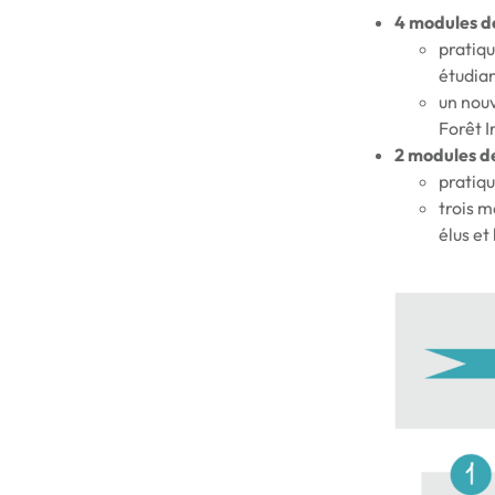
4 modules d
pratiqu
étudia
un nouv
Forêt I
2 modules de
pratiqu
trois m
élus et