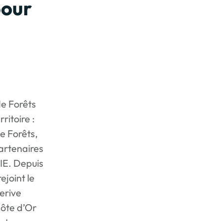
pour
de Forêts
itoire :
e Forêts,
artenaires
FIE. Depuis
ejoint le
erive
ôte d’Or