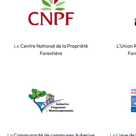
Le
Centre National de la Propriété
L’Union 
Forestière
For
La
Communauté de communes Auberive
La
Ligue de