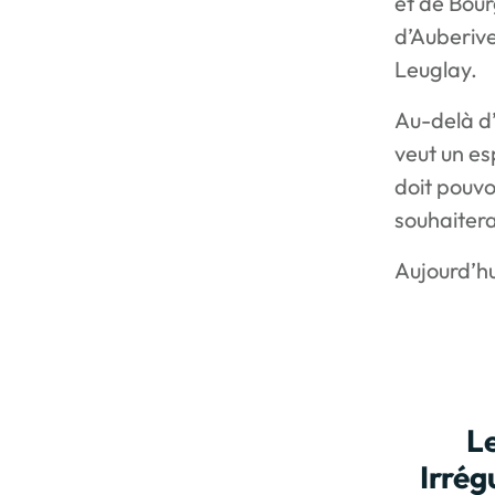
et de Bour
d’Auberive
Leuglay.
Au-delà d’
veut un es
doit pouvo
souhaitera
Aujourd’hu
Le
Irrég