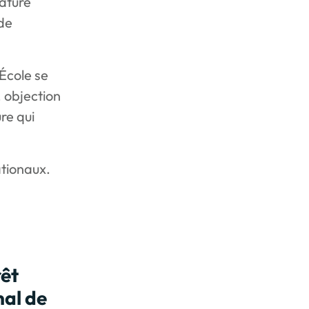
Nature
 de
 École se
, objection
re qui
ationaux.
rêt
nal de