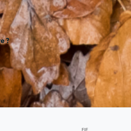
e ?
FIE