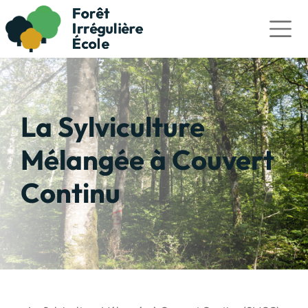
La Sylviculture
Mélangée à Couvert
Continu